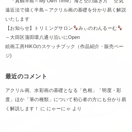
『真鶴半島～My Own Time』海と空の描き方 空気
遠近法で描く半島～アクリル画の基礎を分かり易く解説
いたします
【お知らせ】トリミングサロン
みぃのわんるーむ
～大田区蒲田環八通り沿いにOpen
絵画工房HIKOのスケッチブック（作品紹介・販売ペー
ジ)
最近のコメント
アクリル画、水彩画の基礎となる「色相」「明度・彩
度」ほか「筆の種類」について初心者の方にも分かり易
く解説します！
に
にゃーにゃ
より