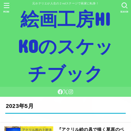
元ホテリエが人生の２ndステージで画家に転身！
絵画工房HI
MENU
SEARCH
KOのスケッ
チブック
2023年5月
『アクリル絵の具で描く草原のベ
アクリル画の上達法