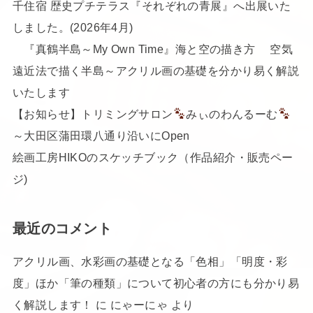
千住宿 歴史プチテラス『それぞれの青展』へ出展いた
しました。(2026年4月)
『真鶴半島～My Own Time』海と空の描き方 空気
遠近法で描く半島～アクリル画の基礎を分かり易く解説
いたします
【お知らせ】トリミングサロン
みぃのわんるーむ
～大田区蒲田環八通り沿いにOpen
絵画工房HIKOのスケッチブック（作品紹介・販売ペー
ジ)
最近のコメント
アクリル画、水彩画の基礎となる「色相」「明度・彩
度」ほか「筆の種類」について初心者の方にも分かり易
く解説します！
に
にゃーにゃ
より