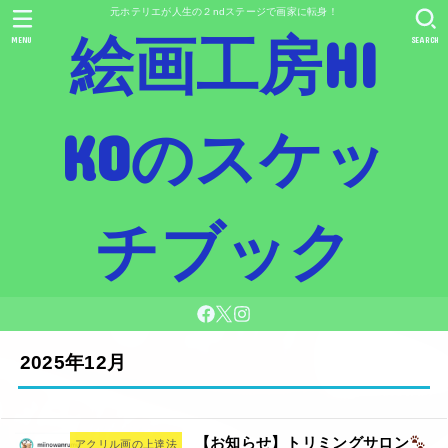
元ホテリエが人生の２ndステージで画家に転身！
絵画工房HI
MENU
SEARCH
KOのスケッ
チブック
2025年12月
【お知らせ】トリミングサロン
アクリル画の上達法