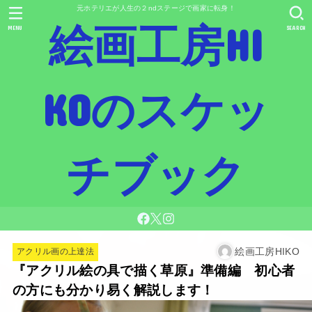
元ホテリエが人生の２ndステージで画家に転身！
絵画工房HI
MENU
SEARCH
KOのスケッ
チブック
絵画工房HIKO
アクリル画の上達法
『アクリル絵の具で描く草原』準備編 初心者
の方にも分かり易く解説します！