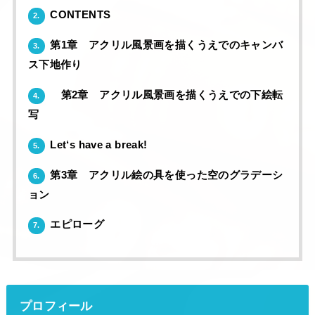
CONTENTS
2.
第1章 アクリル風景画を描くうえでのキャンバ
3.
ス下地作り
第2章 アクリル風景画を描くうえでの下絵転
4.
写
Let‘s have a break!
5.
第3章 アクリル絵の具を使った空のグラデーシ
6.
ョン
エピローグ
7.
プロフィール