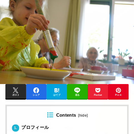
ポスト
シェア
はてブ
送る
Pocket
Pin it
Contents
[
hide
]
プロフィール
1.